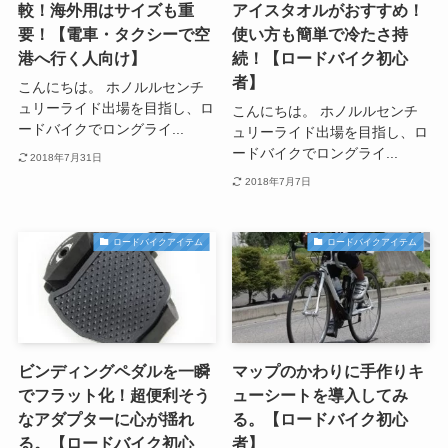
較！海外用はサイズも重
アイスタオルがおすすめ！
要！【電車・タクシーで空
使い方も簡単で冷たさ持
港へ行く人向け】
続！【ロードバイク初心
者】
こんにちは。 ホノルルセンチ
ュリーライド出場を目指し、ロ
こんにちは。 ホノルルセンチ
ードバイクでロングライ...
ュリーライド出場を目指し、ロ
ードバイクでロングライ...
2018年7月31日
2018年7月7日
ロードバイクアイテム
ロードバイクアイテム
ビンディングペダルを一瞬
マップのかわりに手作りキ
でフラット化！超便利そう
ューシートを導入してみ
なアダプターに心が揺れ
る。【ロードバイク初心
る。【ロードバイク初心
者】