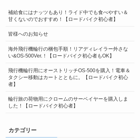
補給食にはナッツもあり！ライド中でも食べやすい＆
甘くないのでおすすめ！【ロードバイク初心者】
皆様へのお知らせ
海外飛行機輪行の梱包手順！リアディレイラー外さな
い&OS-500Ver.！【ロードバイク初心者もOK】
飛行機輪行用にオーストリッチOS-500を購入！電車＆
タクシー移動はカートとともに。【ロードバイク初心
者】
輪行旅の荷物用にクロームのサーベイヤーを購入しま
した！【ロードバイク初心者】
カテゴリー