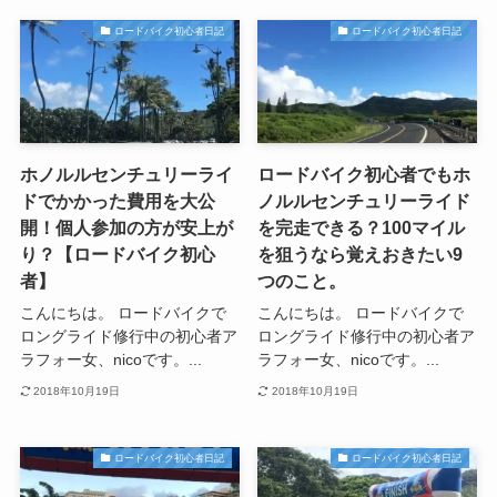
ロードバイク初心者日記
ロードバイク初心者日記
ホノルルセンチュリーライ
ロードバイク初心者でもホ
ドでかかった費用を大公
ノルルセンチュリーライド
開！個人参加の方が安上が
を完走できる？100マイル
り？【ロードバイク初心
を狙うなら覚えおきたい9
者】
つのこと。
こんにちは。 ロードバイクで
こんにちは。 ロードバイクで
ロングライド修行中の初心者ア
ロングライド修行中の初心者ア
ラフォー女、nicoです。...
ラフォー女、nicoです。...
2018年10月19日
2018年10月19日
ロードバイク初心者日記
ロードバイク初心者日記