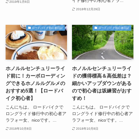
イド修行中の初心者アラ...
2019年1月6日
2018年12月29日
ロードバイク初心者日記
ロードバイク初心者日記
ホノルルセンチュリーライ
ホノルルセンチュリーライ
ド前に！カーボローディン
ドの獲得標高＆高低差は？
グできるホノルルグルメの
細かいアップダウンがある
おすすめ5選！【ロードバ
ので初心者は坂練習がおす
イク初心者】
すめ！
こんにちは。 ロードバイクで
こんにちは。 ロードバイクで
ロングライド修行中の初心者ア
ロングライド修行中の初心者ア
ラフォー女、nicoです。...
ラフォー女、nicoです。...
2018年10月8日
2018年10月8日