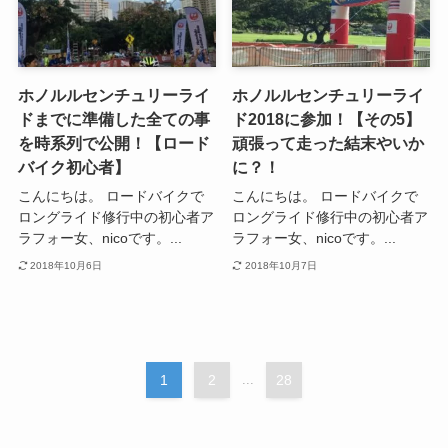
ホノルルセンチュリーライ
ホノルルセンチュリーライ
ドまでに準備した全ての事
ド2018に参加！【その5】
を時系列で公開！【ロード
頑張って走った結末やいか
バイク初心者】
に？！
こんにちは。 ロードバイクで
こんにちは。 ロードバイクで
ロングライド修行中の初心者ア
ロングライド修行中の初心者ア
ラフォー女、nicoです。...
ラフォー女、nicoです。...
2018年10月6日
2018年10月7日
1
2
...
28