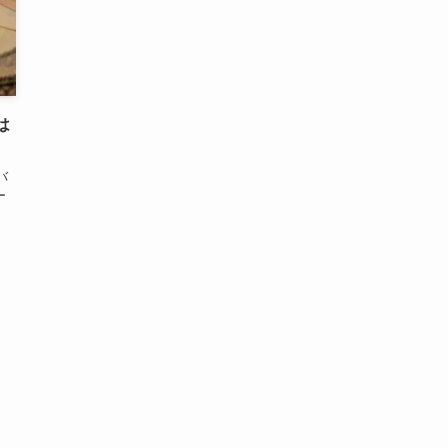
は
バ
ー