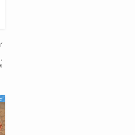
ら
。
イ
バ
回
と