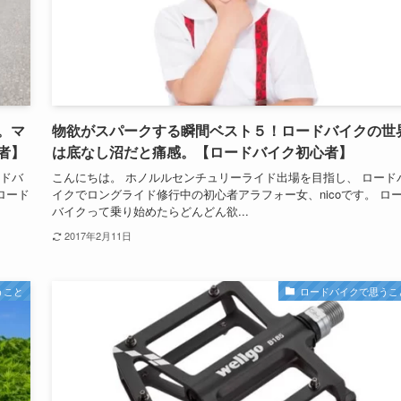
。マ
物欲がスパークする瞬間ベスト５！ロードバイクの世
者】
は底なし沼だと痛感。【ロードバイク初心者】
ードバ
こんにちは。 ホノルルセンチュリーライド出場を目指し、 ロード
ロード
イクでロングライド修行中の初心者アラフォー女、nicoです。 ロ
バイクって乗り始めたらどんどん欲...
2017年2月11日
うこと
ロードバイクで思うこ