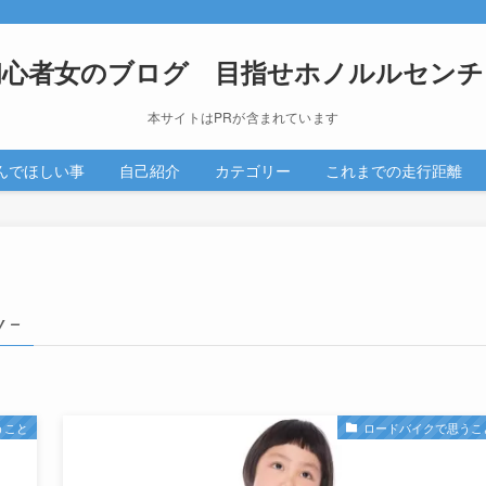
初心者女のブログ 目指せホノルルセンチ
本サイトはPRが含まれています
んでほしい事
自己紹介
カテゴリー
これまでの走行距離
y –
うこと
ロードバイクで思うこ