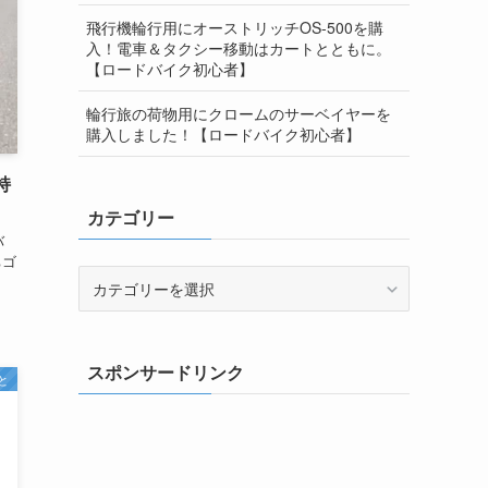
飛行機輪行用にオーストリッチOS-500を購
入！電車＆タクシー移動はカートとともに。
【ロードバイク初心者】
輪行旅の荷物用にクロームのサーベイヤーを
購入しました！【ロードバイク初心者】
持
カテゴリー
バ
ちゴ
カ
テ
ゴ
リ
スポンサードリンク
ー
と