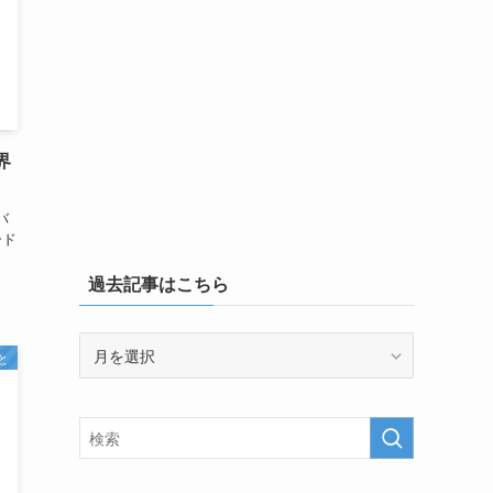
界
バ
ード
過去記事はこちら
過
と
去
記
事
は
こ
ち