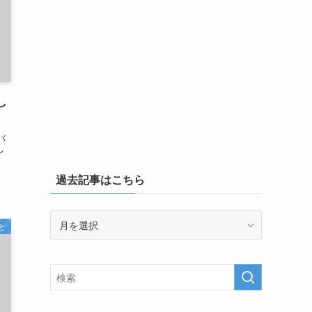
し
バ
ン
過去記事はこちら
過
と
去
記
事
は
こ
ち