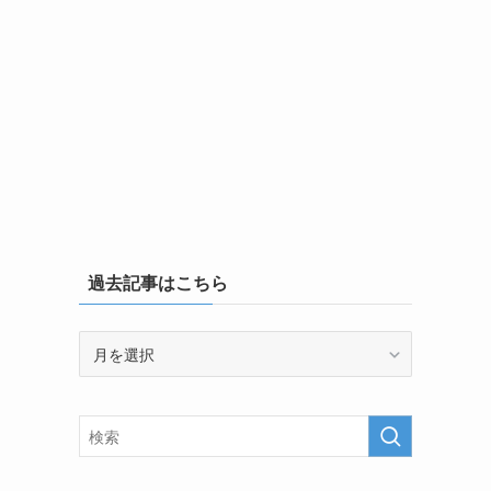
過去記事はこちら
過
去
記
事
は
こ
ち