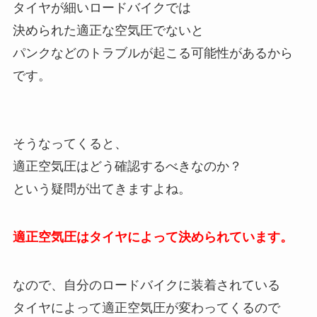
タイヤが細いロードバイクでは
決められた適正な空気圧でないと
パンクなどのトラブルが起こる可能性があるから
です。
そうなってくると、
適正空気圧はどう確認するべきなのか？
という疑問が出てきますよね。
適正空気圧はタイヤによって決められています。
なので、自分のロードバイクに装着されている
タイヤによって適正空気圧が変わってくるので