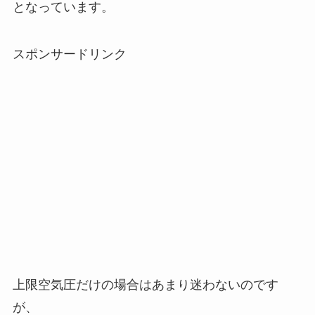
となっています。
スポンサードリンク
上限空気圧だけの場合はあまり迷わないのです
が、