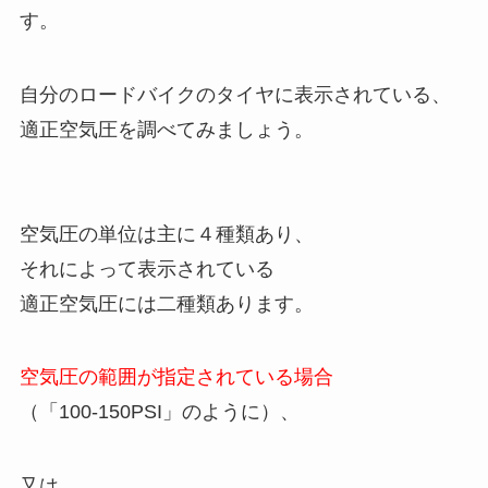
す。
自分のロードバイクのタイヤに表示されている、
適正空気圧を調べてみましょう。
空気圧の単位は主に４種類あり、
それによって表示されている
適正空気圧には二種類あります。
空気圧の範囲が指定されている場合
（「100-150PSI」のように）、
又は