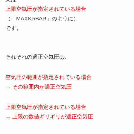
上限空気圧が指定されている場合
（「MAX8.5BAR」のように）
です。
それぞれの適正空気圧は、
空気圧の範囲が指定されている場合
→ その範囲内が適正空気圧
上限空気圧が指定されている場合
→ 上限の数値ギリギリが適正空気圧