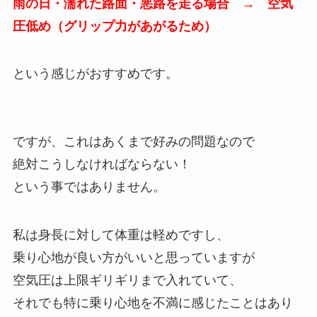
雨の日・濡れた路面・悪路を走る場合 → 空気
圧低め（グリップ力があがるため）
という感じがおすすめです。
ですが、これはあくまで好みの問題なので
絶対こうしなければならない！
という事ではありません。
私は身長に対して体重は軽めですし、
乗り心地が良い方がいいと思っていますが
空気圧は上限ギリギリまで入れていて、
それでも特に乗り心地を不満に感じたことはあり