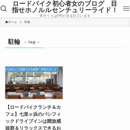
ロードバイク初心者女のブログ 目
指せホノルルセンチュリーライド！
本サイトはPRが含まれています
ホーム
駐輪
駐輪
– tag –
バイクを安心して駐輪できる食事・休憩スポット
【ロードバイクランチ＆カ
フェ】七里ヶ浜のパシフィ
ックドライブインは開放感
抜群＆リラックスできるお