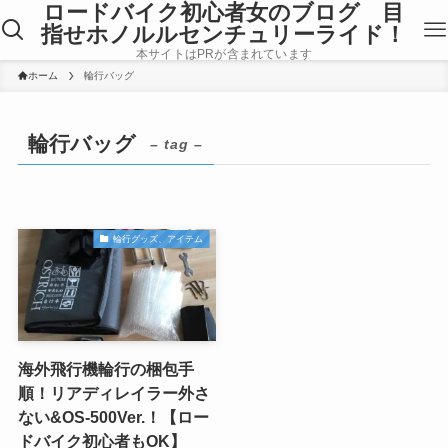
ロードバイク初心者女のブログ 目
指せホノルルセンチュリーライド！
本サイトはPRが含まれています
ホーム
輪行バッグ
輪行バッグ
– tag –
輪行グッズ、アイテム
海外飛行機輪行の梱包手
順！リアディレイラー外さ
ない&OS-500Ver.！【ロー
ドバイク初心者もOK】