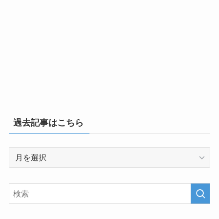
過去記事はこちら
過
去
記
事
は
こ