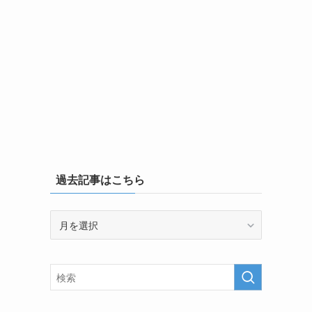
過去記事はこちら
過
去
記
事
は
こ
ち