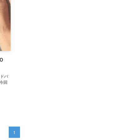
Ｏ
ードバ
 今回
1