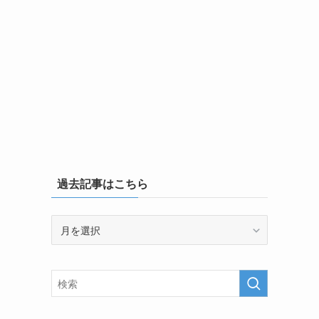
過去記事はこちら
過
去
記
事
は
こ
ち