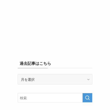
過去記事はこちら
過
去
記
事
は
こ
ち