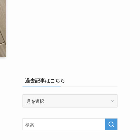
過去記事はこちら
過
去
記
事
は
こ
ち